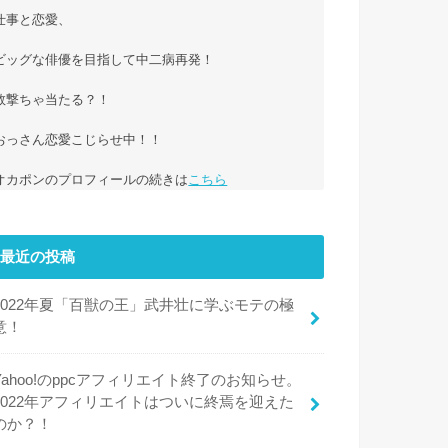
仕事と恋愛、

ビッグな俳優を目指して中二病再発！

数撃ちゃ当たる？！

おっさん恋愛こじらせ中！！

オカポンのプロフィールの続きは
こちら
最近の投稿
2022年夏「百獣の王」武井壮に学ぶモテの極
意！
Yahoo!のppcアフィリエイト終了のお知らせ。
2022年アフィリエイトはついに終焉を迎えた
のか？！