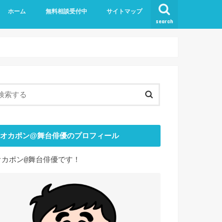
ホーム
無料相談受付中
サイトマップ
search
オカポン@舞台俳優のプロフィール
オカポン
舞台俳優です！
@