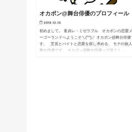
オカポン@舞台俳優のプロフィール
2018.12.10
初めまして。 童貞レ・ミゼラブル オカポンの恋愛
ーゴーランドへようこそ＼(^^)／ オカポン@舞台俳優
す。 芝居とバイトと恋愛を探し求める、 モテの旅
舞台俳優です。 オカポン@舞台俳優って誰？！…