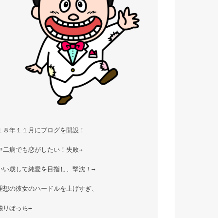
１８年１１月にブログを開設！

中二病でも恋がしたい！失敗→

いい歳して純愛を目指し、撃沈！→

理想の彼女のハードルを上げすぎ、

独りぼっち→
